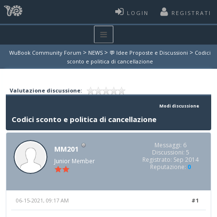
LOGIN
REGISTRATI
>
>
>
WuBook Community Forum
NEWS
💬 Idee Proposte e Discussioni
Codici
sconto e politica di cancellazione
Valutazione discussione:
Modi discussione
Codici sconto e politica di cancellazione
Messaggi: 6
MM201
Discussioni: 5
Registrato: Sep 2014
Junior Member
Reputazione:
0
06-15-2021, 09:17 AM
#1