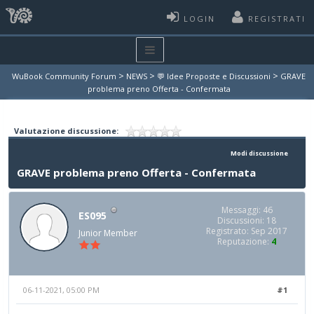
LOGIN
REGISTRATI
>
>
>
WuBook Community Forum
NEWS
💬 Idee Proposte e Discussioni
GRAVE
problema preno Offerta - Confermata
Valutazione discussione:
Modi discussione
GRAVE problema preno Offerta - Confermata
Messaggi: 46
ES095
Discussioni: 18
Registrato: Sep 2017
Junior Member
Reputazione:
4
06-11-2021, 05:00 PM
#1