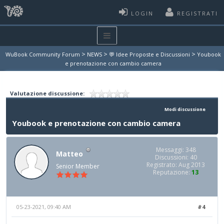
LOGIN
REGISTRATI
>
>
>
WuBook Community Forum
NEWS
💬 Idee Proposte e Discussioni
Youbook
e prenotazione con cambio camera
Valutazione discussione:
Modi discussione
Youbook e prenotazione con cambio camera
Messaggi: 348
Matteo
Discussioni: 40
Registrato: Aug 2013
Senior Member
Reputazione:
13
05-23-2021, 09:40 AM
#4