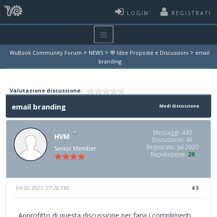
LOGIN
REGISTRATI
>
>
>
WuBook Community Forum
NEWS
💬 Idee Proposte e Discussioni
email
branding
Valutazione discussione:
email branding
Modi discussione
Messaggi: 440
HVM
Discussioni: 41
Registrato: Jul 2020
Senior Member
Reputazione:
26
04-02-2021, 07:28 PM
#3
Approfitto di questa discussione per farvi i complimenti