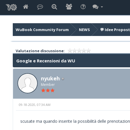
WuBook Community Forum
NEWS
💬 Idee Propost
Valutazione discussione:
Google e Recensioni da WU
nyukeh
Member
09-18-2020, 07:34 AM
scusate ma quando inserite la possibilità delle prenotazi