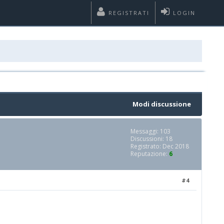
REGISTRATI
LOGIN
Modi discussione
Messaggi: 103
Discussioni: 18
Registrato: Dec 2018
Reputazione:
6
#4