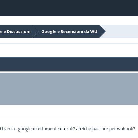
e e Discussioni
Google e Recensioni da WU
oni tramite google direttamente da zak? anzichè passare per wubook?