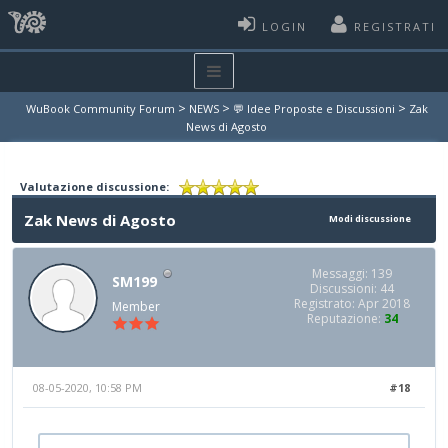
LOGIN
REGISTRATI
>
>
>
WuBook Community Forum
NEWS
💬 Idee Proposte e Discussioni
Zak
News di Agosto
Valutazione discussione:
Zak News di Agosto
Modi discussione
Messaggi: 139
SM199
Discussioni: 44
Registrato: Apr 2018
Member
Reputazione:
34
08-05-2020, 10:58 PM
#18