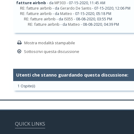
fatture airbnb
- da
MP303
- 07-15-2020, 11:45 AM
RE: fatture airbnb
- da
Gerardo De Santis
- 07-15-2020, 12:06 PM
RE: fatture airbnb
- da
Matteo
- 07-15-2020, 05:18 PM
RE: fatture airbnb
- da
IS055
- 08-08-2020, 03:55 PM
RE: fatture airbnb
- da
Matteo
- 08-08-2020, 04:39 PM
Mostra modalità stampabile
Sottoscrivi questa discussione
Utenti che stanno guardando questa discussione:
1 Ospite(i)
QUICK LINKS