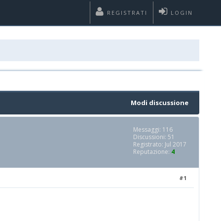
REGISTRATI
LOGIN
Modi discussione
Messaggi: 116
Discussioni: 51
Registrato: Jul 2017
Reputazione:
4
#1