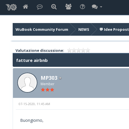
WuBook Community Forum
NEWS
💬 Idee Propost
Valutazione discussione:
fatture airbnb
MP303
Member
07-15-2020, 11:45 AM
Buongiorno,