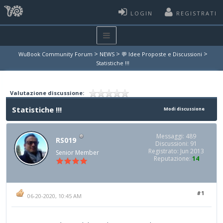
LOGIN
REGISTRATI
>
>
>
WuBook Community Forum
NEWS
💬 Idee Proposte e Discussioni
Statistiche !!!
Valutazione discussione:
Statistiche !!!
Modi discussione
Messaggi: 489
RS019
Discussioni: 91
Registrato: Jun 2013
Senior Member
Reputazione:
14
#1
06-20-2020, 10:45 AM