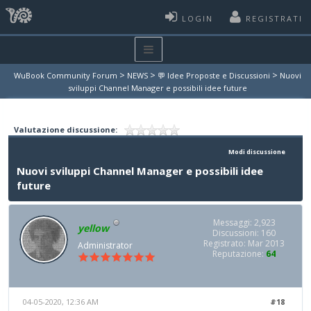
LOGIN
REGISTRATI
>
>
>
WuBook Community Forum
NEWS
💬 Idee Proposte e Discussioni
Nuovi
sviluppi Channel Manager e possibili idee future
Valutazione discussione:
Modi discussione
Nuovi sviluppi Channel Manager e possibili idee
future
Messaggi: 2,923
yellow
Discussioni: 160
Registrato: Mar 2013
Administrator
Reputazione:
64
04-05-2020, 12:36 AM
#18