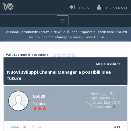
LOGIN
REGISTRATI
>
>
>
WuBook Community Forum
NEWS
💬 Idee Proposte e Discussioni
Nuovi
sviluppi Channel Manager e possibili idee future
Valutazione discussione:
Modi discussione
Nuovi sviluppi Channel Manager e possibili idee
future
Messaggi: 151
LG020
Discussioni: 16
Registrato: May 2013
Member
Reputazione:
2
04-04-2020, 06:23 PM
#13