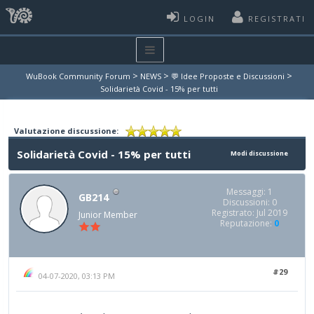
LOGIN
REGISTRATI
>
>
>
WuBook Community Forum
NEWS
💬 Idee Proposte e Discussioni
Solidarietà Covid - 15% per tutti
Valutazione discussione:
Solidarietà Covid - 15% per tutti
Modi discussione
Messaggi: 1
GB214
Discussioni: 0
Registrato: Jul 2019
Junior Member
Reputazione:
0
#29
04-07-2020, 03:13 PM