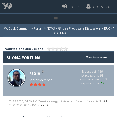
LOGIN
REGISTRATI
>
>
>
WuBook Community Forum
NEWS
💬 Idee Proposte e Discussioni
BUONA
FORTUNA
Valutazione discussione:
BUONA FORTUNA
Modi discussione
Messaggi: 489
RS019
Discussioni: 91
Registrato: Jun 2013
Senior Member
Reputazione:
14
03-25-2020, 04:09 PM
#9
(Questo messaggio è stato modificato l'ultima volta il:
03-25-2020, 04:12 PM da
RS019
.)