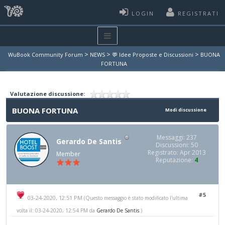
LOGIN
REGISTRATI
>
>
>
WuBook Community Forum
NEWS
💬 Idee Proposte e Discussioni
BUONA
FORTUNA
Valutazione discussione:
BUONA FORTUNA
Modi discussione
Messaggi: 237
Gerardo De Santis
Discussioni: 50
Registrato: Apr 2013
Member
Reputazione:
4
#5
03-24-2020, 12:51 PM
(Questo messaggio è stato modificato l'ultima
volta il: 03-24-2020, 12:54 PM da
Gerardo De Santis
.)