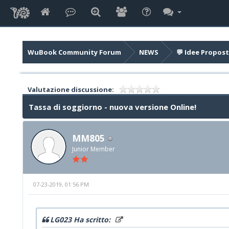
WuBook Community Forum
NEWS
💬 Idee Propost
Valutazione discussione:
Tassa di soggiorno - nuova versione Online!
MM805
Junior Member
07-23-2019, 01:56 PM
LG023 Ha scritto: