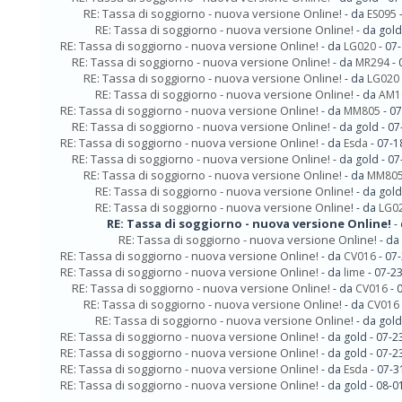
RE: Tassa di soggiorno - nuova versione Online!
- da
ES095
-
RE: Tassa di soggiorno - nuova versione Online!
- da gol
RE: Tassa di soggiorno - nuova versione Online!
- da
LG020
- 07
RE: Tassa di soggiorno - nuova versione Online!
- da
MR294
- 
RE: Tassa di soggiorno - nuova versione Online!
- da
LG020
RE: Tassa di soggiorno - nuova versione Online!
- da
AM1
RE: Tassa di soggiorno - nuova versione Online!
- da
MM805
- 07
RE: Tassa di soggiorno - nuova versione Online!
- da gold - 0
RE: Tassa di soggiorno - nuova versione Online!
- da
Esda
- 07-1
RE: Tassa di soggiorno - nuova versione Online!
- da gold - 0
RE: Tassa di soggiorno - nuova versione Online!
- da
MM80
RE: Tassa di soggiorno - nuova versione Online!
- da gol
RE: Tassa di soggiorno - nuova versione Online!
- da
LG0
RE: Tassa di soggiorno - nuova versione Online!
-
RE: Tassa di soggiorno - nuova versione Online!
- da
RE: Tassa di soggiorno - nuova versione Online!
- da
CV016
- 07
RE: Tassa di soggiorno - nuova versione Online!
- da
lime
- 07-2
RE: Tassa di soggiorno - nuova versione Online!
- da
CV016
- 
RE: Tassa di soggiorno - nuova versione Online!
- da
CV016
RE: Tassa di soggiorno - nuova versione Online!
- da gol
RE: Tassa di soggiorno - nuova versione Online!
- da gold - 07-
RE: Tassa di soggiorno - nuova versione Online!
- da gold - 07-
RE: Tassa di soggiorno - nuova versione Online!
- da
Esda
- 07-3
RE: Tassa di soggiorno - nuova versione Online!
- da gold - 08-