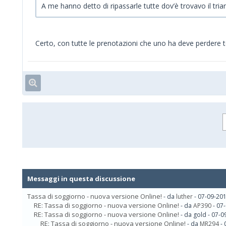
A me hanno detto di ripassarle tutte dov’è trovavo il tri
Certo, con tutte le prenotazioni che uno ha deve perdere t
Messaggi in questa discussione
Tassa di soggiorno - nuova versione Online!
- da
luther
- 07-09-201
RE: Tassa di soggiorno - nuova versione Online!
- da
AP390
- 07
RE: Tassa di soggiorno - nuova versione Online!
- da gold - 07-
RE: Tassa di soggiorno - nuova versione Online!
- da
MR294
- 