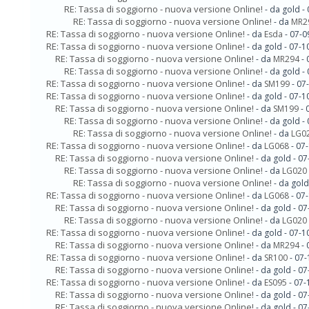
RE: Tassa di soggiorno - nuova versione Online!
- da gold -
RE: Tassa di soggiorno - nuova versione Online!
- da
MR2
RE: Tassa di soggiorno - nuova versione Online!
- da
Esda
- 07-0
RE: Tassa di soggiorno - nuova versione Online!
- da gold - 07-
RE: Tassa di soggiorno - nuova versione Online!
- da
MR294
- 
RE: Tassa di soggiorno - nuova versione Online!
- da gold -
RE: Tassa di soggiorno - nuova versione Online!
- da
SM199
- 07
RE: Tassa di soggiorno - nuova versione Online!
- da gold - 07-
RE: Tassa di soggiorno - nuova versione Online!
- da
SM199
- 
RE: Tassa di soggiorno - nuova versione Online!
- da gold -
RE: Tassa di soggiorno - nuova versione Online!
- da
LG0
RE: Tassa di soggiorno - nuova versione Online!
- da
LG068
- 07
RE: Tassa di soggiorno - nuova versione Online!
- da gold - 0
RE: Tassa di soggiorno - nuova versione Online!
- da
LG020
RE: Tassa di soggiorno - nuova versione Online!
- da gol
RE: Tassa di soggiorno - nuova versione Online!
- da
LG068
- 07
RE: Tassa di soggiorno - nuova versione Online!
- da gold - 0
RE: Tassa di soggiorno - nuova versione Online!
- da
LG020
RE: Tassa di soggiorno - nuova versione Online!
- da gold - 07-
RE: Tassa di soggiorno - nuova versione Online!
- da
MR294
- 
RE: Tassa di soggiorno - nuova versione Online!
- da
SR100
- 07-
RE: Tassa di soggiorno - nuova versione Online!
- da gold - 0
RE: Tassa di soggiorno - nuova versione Online!
- da
ES095
- 07-
RE: Tassa di soggiorno - nuova versione Online!
- da gold - 0
RE: Tassa di soggiorno - nuova versione Online!
- da gold - 0