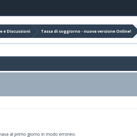
e e Discussioni
Tassa di soggiorno - nuova versione Online!
egnava al primo giorno in modo erroneo.