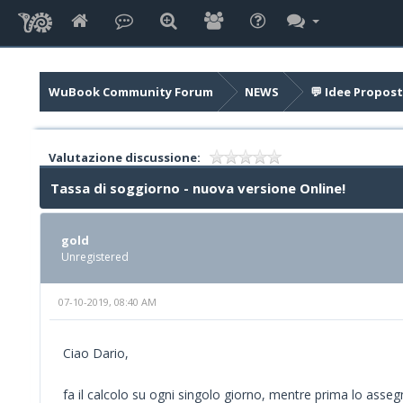
WuBook Community Forum
NEWS
💬 Idee Propost
Valutazione discussione:
Tassa di soggiorno - nuova versione Online!
gold
Unregistered
07-10-2019, 08:40 AM
Ciao Dario,
fa il calcolo su ogni singolo giorno, mentre prima lo ass