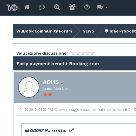
WuBook Community Forum
NEWS
💬 Idee Propost
Valutazione discussione:
Early payment benefit Booking.com
AC115
Junior Member
04-10-2019, 05:29 PM
(Questo messaggio è stato modificato l'ultima volta il: 04
GD067 Ha scritto: