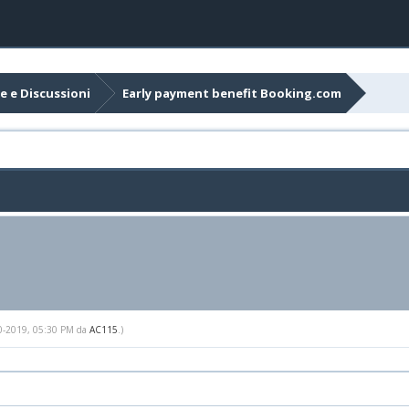
e e Discussioni
Early payment benefit Booking.com
-10-2019, 05:30 PM da
AC115
.)