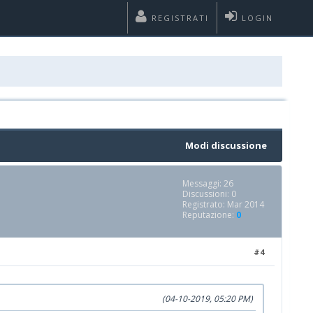
REGISTRATI
LOGIN
Modi discussione
Messaggi: 26
Discussioni: 0
Registrato: Mar 2014
Reputazione:
0
#4
(04-10-2019, 05:20 PM)