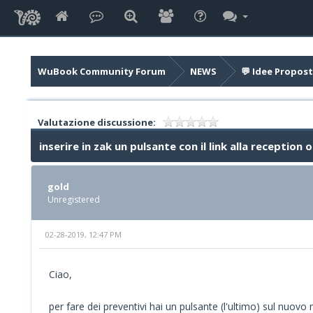
WuBook Community Forum
NEWS
💬 Idee Propost
Valutazione discussione:
inserire in zak un pulsante con il link alla reception o
gold
Unregistered
02-28-2019, 12:47 PM
Ciao,
per fare dei preventivi hai un pulsante (l'ultimo) sul nuov