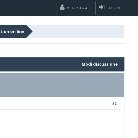
REGISTRATI
LOGIN
ption on line
Modi discussione
#2