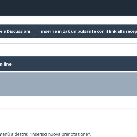
e e Discussioni
inserire in zak un pulsante con il link alla rece
n line
o menù a destra: "Inserisci nuova prenotazione".