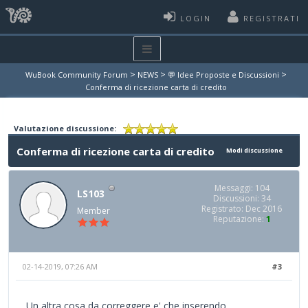
LOGIN
REGISTRATI
>
>
>
WuBook Community Forum
NEWS
💬 Idee Proposte e Discussioni
Conferma di ricezione carta di credito
Valutazione discussione:
Conferma di ricezione carta di credito
Modi discussione
Messaggi: 104
LS103
Discussioni: 34
Registrato: Dec 2016
Member
Reputazione:
1
02-14-2019, 07:26 AM
#3
Un altra cosa da correggere e' che inserendo