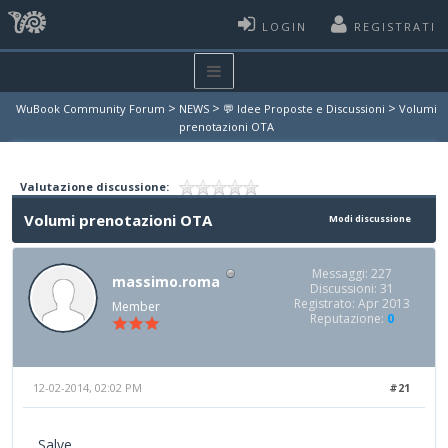
LOGIN
REGISTRATI
>
>
>
WuBook Community Forum
NEWS
💬 Idee Proposte e Discussioni
Volumi
prenotazioni OTA
Valutazione discussione:
Volumi prenotazioni OTA
Modi discussione
Messaggi: 227
massimo.roma
Discussioni: 31
Registrato: Apr 2013
Member
Reputazione:
0
12-02-2014, 02:02 PM
#21
Salve,