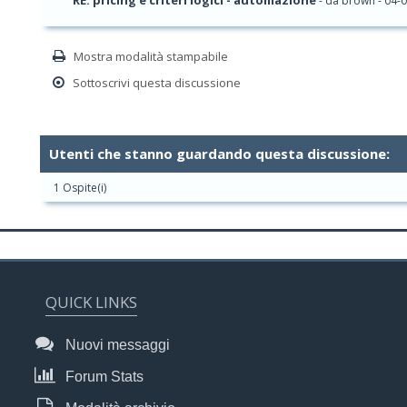
RE: pricing e criteri logici - automazione
- da brown - 04-
Mostra modalità stampabile
Sottoscrivi questa discussione
Utenti che stanno guardando questa discussione:
1 Ospite(i)
QUICK LINKS
Nuovi messaggi
Forum Stats