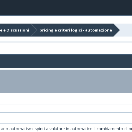
e e Discussioni
pricing e criteri logici - automazione
ano automatismi spinti a valutare in automatico il cambiamento di pre