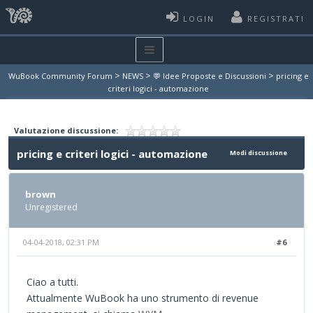
LOGIN
REGISTRATI
>
>
>
WuBook Community Forum
NEWS
💬 Idee Proposte e Discussioni
pricing e
criteri logici - automazione
Valutazione discussione:
pricing e criteri logici - automazione
Modi discussione
brown
Unregistered
04-04-2018, 02:31 PM
#6
Ciao a tutti.
Attualmente WuBook ha uno strumento di revenue