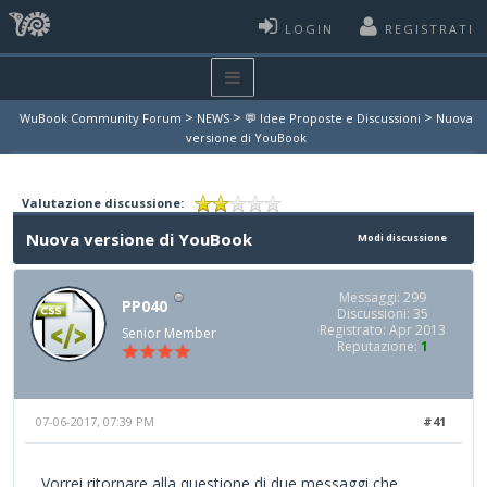
LOGIN
REGISTRATI
>
>
>
WuBook Community Forum
NEWS
💬 Idee Proposte e Discussioni
Nuova
versione di YouBook
Valutazione discussione:
Nuova versione di YouBook
Modi discussione
Messaggi: 299
PP040
Discussioni: 35
Registrato: Apr 2013
Senior Member
Reputazione:
1
07-06-2017, 07:39 PM
#41
Vorrei ritornare alla questione di due messaggi che