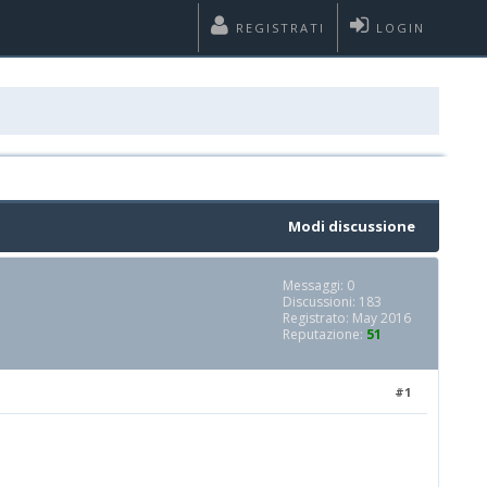
REGISTRATI
LOGIN
Modi discussione
Messaggi: 0
Discussioni: 183
Registrato: May 2016
Reputazione:
51
#1