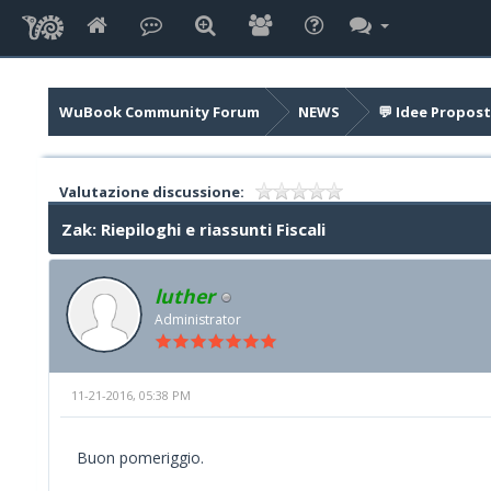
WuBook Community Forum
NEWS
💬 Idee Propost
Valutazione discussione:
Zak: Riepiloghi e riassunti Fiscali
luther
Administrator
11-21-2016, 05:38 PM
Buon pomeriggio.