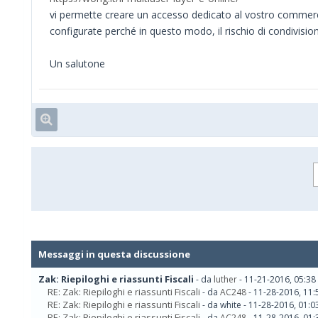
vi permette creare un accesso dedicato al vostro commercial
configurate perché in questo modo, il rischio di condivision
Un salutone
Messaggi in questa discussione
Zak: Riepiloghi e riassunti Fiscali
- da
luther
- 11-21-2016, 05:38
RE: Zak: Riepiloghi e riassunti Fiscali
- da
AC248
- 11-28-2016, 11
RE: Zak: Riepiloghi e riassunti Fiscali
- da white - 11-28-2016, 01:
RE: Zak: Riepiloghi e riassunti Fiscali
- da
AC248
- 11-28-2016, 01