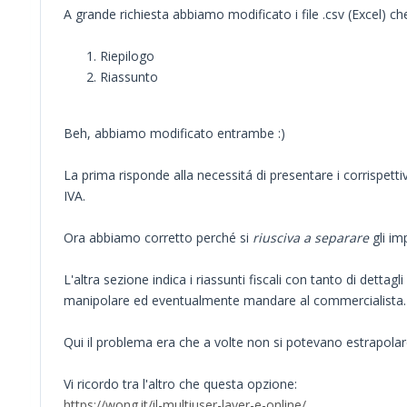
A grande richiesta abbiamo modificato i file .csv (Excel) c
Riepilogo
Riassunto
Beh, abbiamo modificato entrambe :)
La prima risponde alla necessitá di presentare i corrispetti
IVA.
Ora abbiamo corretto perché si
riusciva a separare
gli im
L'altra sezione indica i riassunti fiscali con tanto di dettag
manipolare ed eventualmente mandare al commercialista.
Qui il problema era che a volte non si potevano estrapolare con
Vi ricordo tra l'altro che questa opzione:
https://wong.it/il-multiuser-layer-e-online/