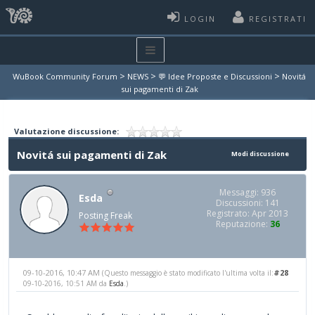
LOGIN
REGISTRATI
>
>
>
WuBook Community Forum
NEWS
💬 Idee Proposte e Discussioni
Novitá
sui pagamenti di Zak
Valutazione discussione:
Novitá sui pagamenti di Zak
Modi discussione
Messaggi: 936
Esda
Discussioni: 141
Registrato: Apr 2013
Posting Freak
Reputazione:
36
09-10-2016, 10:47 AM
#28
(Questo messaggio è stato modificato l'ultima volta il:
09-10-2016, 10:51 AM da
Esda
.)