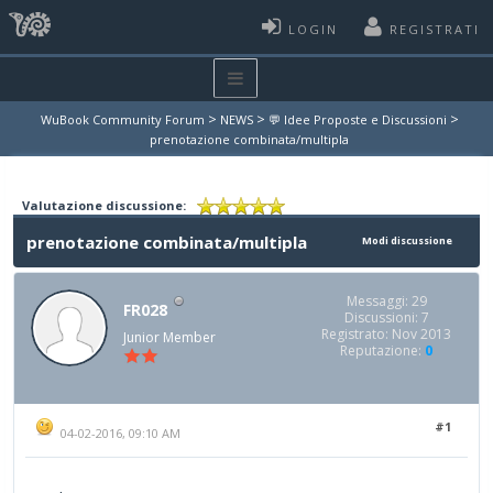
LOGIN
REGISTRATI
>
>
>
WuBook Community Forum
NEWS
💬 Idee Proposte e Discussioni
prenotazione combinata/multipla
Valutazione discussione:
prenotazione combinata/multipla
Modi discussione
Messaggi: 29
FR028
Discussioni: 7
Registrato: Nov 2013
Junior Member
Reputazione:
0
#1
04-02-2016, 09:10 AM