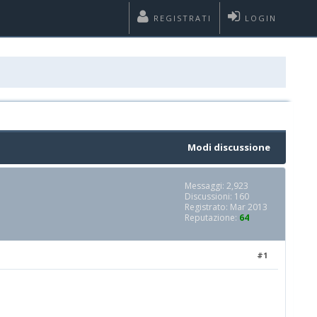
REGISTRATI
LOGIN
Modi discussione
Messaggi: 2,923
Discussioni: 160
Registrato: Mar 2013
Reputazione:
64
#1