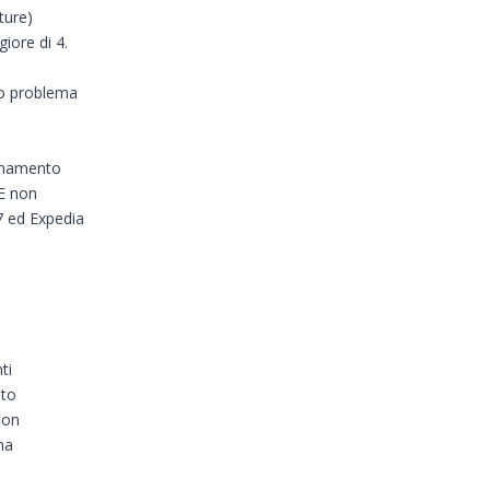
ture)
iore di 4.
to problema
ornamento
 E non
7 ed Expedia
ti
sto
non
na