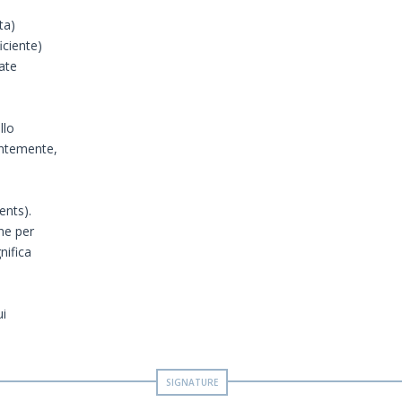
ta)
iciente)
ate
llo
entemente,
ents).
ne per
nifica
ui