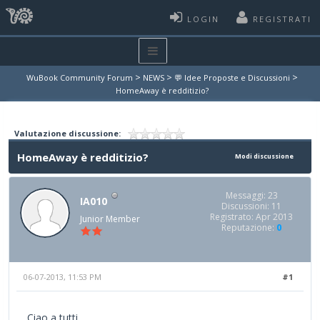
LOGIN
REGISTRATI
>
>
>
WuBook Community Forum
NEWS
💬 Idee Proposte e Discussioni
HomeAway è redditizio?
Valutazione discussione:
HomeAway è redditizio?
Modi discussione
Messaggi: 23
IA010
Discussioni: 11
Registrato: Apr 2013
Junior Member
Reputazione:
0
06-07-2013, 11:53 PM
#1
Ciao a tutti,