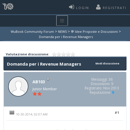
LOGIN
REGISTRATI
>
>
>
WuBook Community Forum
NEWS
💬 Idee Proposte e Discussioni
Domanda per i Revenue Managers
Valutazione discussione:
Domanda per i Revenue Managers
Modi discussione
Messaggi: 36
AB103
Discussioni: 9
Registrato: Nov 2013
Junior Member
Reputazione:
0
#1
10-30-2014, 02:07 AM