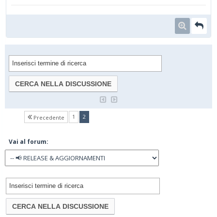
(current)
1
2
Precedente
Vai al forum: