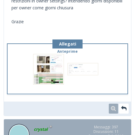
restrizioni in owner settings? intendendo giorni disponibili
per owner come giorni chiusura
Grazie
Allegati
Anteprime
Messaggi: 397
crystal
Discussioni: 11