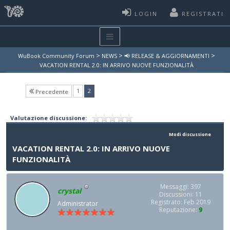
LOGIN
REGISTRATI
>
>
>
WuBook Community Forum
NEWS
📢 RELEASE & AGGIORNAMENTI
VACATION RENTAL 2.0: IN ARRIVO NUOVE FUNZIONALITÀ
(current)
1
2
Precedente
Valutazione discussione:
Modi discussione
VACATION RENTAL 2.0: IN ARRIVO NUOVE
FUNZIONALITÀ
Messaggi: 397
crystal
Discussioni: 11
Registrato: Feb 2019
Administrator
Reputazione:
9