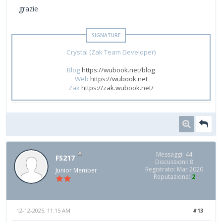
grazie
Crystal (Zak Team Developer)
Blog
https://wubook.net/blog
Web
https://wubook.net
Zak
https://zak.wubook.net/
Messaggi: 44
FS217
Discussioni: 8
Registrato: Mar 2020
Junior Member
Reputazione:
2
12-12-2025, 11:15 AM
#13