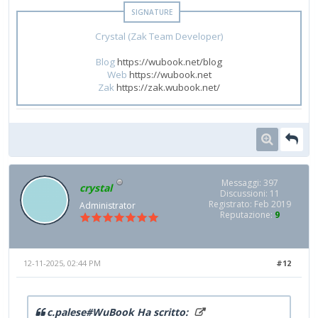
Crystal (Zak Team Developer)
Blog
https://wubook.net/blog
Web
https://wubook.net
Zak
https://zak.wubook.net/
Messaggi: 397
crystal
Discussioni: 11
Registrato: Feb 2019
Administrator
Reputazione:
9
12-11-2025, 02:44 PM
#12
c.palese#WuBook Ha scritto: