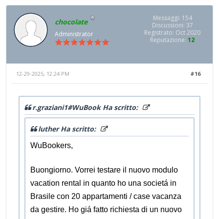
Messaggi: 154
chocolate
Discussioni: 37
Registrato: Oct 2020
Administrator
Reputazione:
12
12-29-2025, 12:24 PM
#16
r.graziani1#WuBook Ha scritto:
luther Ha scritto:
WuBookers,
Buongiorno. Vorrei testare il nuovo modulo
vacation rental in quanto ho una societá in
Brasile con 20 appartamenti / case vacanza
da gestire. Ho giá fatto richiesta di un nuovo