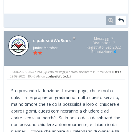
Messaggi: 7
c.palese#WuBook
Discussioni: 2
Registrato: Sep 2022
Junior Member
Reputazione:
0
02-08-2026, 06:47 PM
#17
(Questo messaggio è stato modificato l'ultima volta il:
02-09-2026, 10:46 AM da
c.palese#WuBook
.)
Sto provando la funzione di owner page, che è molto
utile. I miei proprietari gradiranno molto questo servizio,
ma ho timore che se do la possibilità a loro di chiudere e
aprire i giorni, questi cominceranno a chiudere e ad
aprire senza un perchè . Se imposto dalla dashboard che
non possono chiudere autonomamente, e chiudo io dal
planner, il colore che appare sul calendario di owner è blu