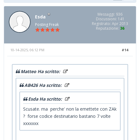
Messaggi: 936
Esda
Discussioni: 141
Registrato: Apr 2013
Posting Freak
Reputazione:
36
10-14-2025, 06:12 PM
#14
Matteo Ha scritto:
AB426 Ha scritto:
Esda Ha scritto:
Scusate. ma perche' non la emettete con ZAk
? forse codice destinatario bastano 7 volte
xxxxxxx