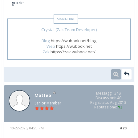
grazie
Crystal (Zak Team Developer)
Blog
https://wubook.net/blog
Web
https://wubook.net
Zak
https://zak.wubook.net/
Messaggi: 348
Matteo
Discussioni: 40
Registrato: Aug 2013
Senior Member
Reputazione:
13
10-22-2025, 04:20 PM
#20