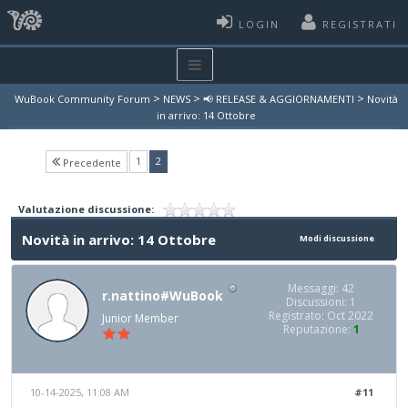
LOGIN
REGISTRATI
>
>
>
WuBook Community Forum
NEWS
📢 RELEASE & AGGIORNAMENTI
Novità
in arrivo: 14 Ottobre
(current)
1
2
Precedente
Valutazione discussione:
Novità in arrivo: 14 Ottobre
Modi discussione
Messaggi: 42
r.nattino#WuBook
Discussioni: 1
Registrato: Oct 2022
Junior Member
Reputazione:
1
10-14-2025, 11:08 AM
#11