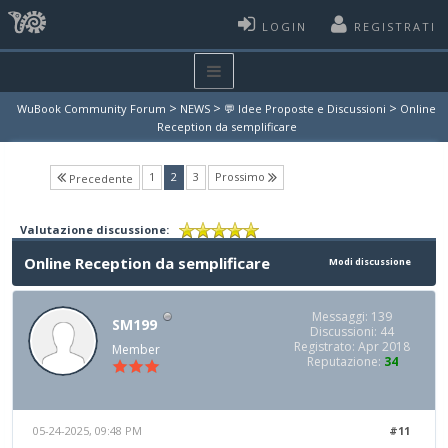
LOGIN
REGISTRATI
>
>
>
WuBook Community Forum
NEWS
💬 Idee Proposte e Discussioni
Online
Reception da semplificare
(current)
1
2
3
Prossimo
Precedente
Valutazione discussione:
Online Reception da semplificare
Modi discussione
Messaggi: 139
SM199
Discussioni: 44
Registrato: Apr 2018
Member
Reputazione:
34
05-24-2025, 09:48 PM
#11