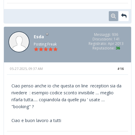
Messaggi: 936
Esda
Discussioni: 141
Registrato: Apr 2013
Posting Freak
Reputazione:
36
05-27-2025, 09:37 AM
#16
Ciao penso anche io che questa on line reception sia da
rivedere : esempio codice sconto invisibile .... meglio
rifarla tutta..... copiandola da quelle piu ' usate ....
"booking" ?
Ciao e buon lavoro a tutti