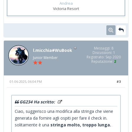
Andrea
Victoria Resort
Messaggi: 8
l.micchia#WuBook
Discussioni: 1
Registrato: Sep 2020
Junior Member
Reputazione:
2
01-06-2025, 06:04 PM
#3
GG234 Ha scritto:
Ciao, suggerisco una modifica alla stringa che viene
generata da fornire agli ospiti per fare il check in.
solitamente è una
stringa molto, troppo lunga.
s=
ohhsh