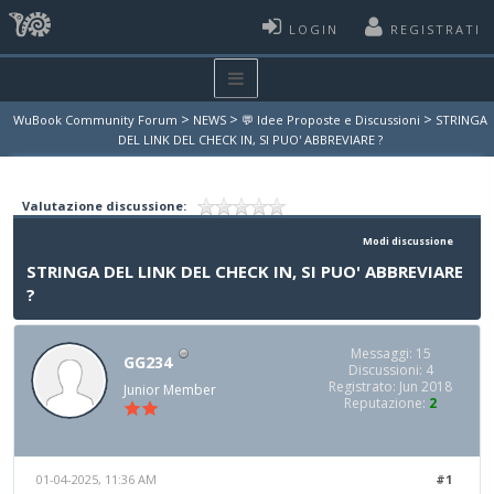
LOGIN
REGISTRATI
>
>
>
WuBook Community Forum
NEWS
💬 Idee Proposte e Discussioni
STRINGA
DEL LINK DEL CHECK IN, SI PUO' ABBREVIARE ?
Valutazione discussione:
Modi discussione
STRINGA DEL LINK DEL CHECK IN, SI PUO' ABBREVIARE
?
Messaggi: 15
GG234
Discussioni: 4
Registrato: Jun 2018
Junior Member
Reputazione:
2
01-04-2025, 11:36 AM
#1