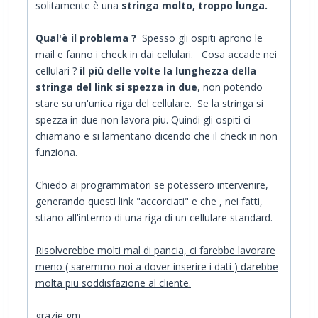
solitamente è una
stringa molto, troppo lunga.
s=
ohhsh
Qual'è il problema ?
Spesso gli ospiti aprono le
mail e fanno i check in dai cellulari. Cosa accade nei
cellulari ?
il più delle volte la lunghezza della
stringa del link si spezza in due
, non potendo
stare su un'unica riga del cellulare. Se la stringa si
spezza in due non lavora piu. Quindi gli ospiti ci
chiamano e si lamentano dicendo che il check in non
funziona.
Chiedo ai programmatori se potessero intervenire,
generando questi link "accorciati" e che , nei fatti,
stiano all'interno di una riga di un cellulare standard.
Risolverebbe molti mal di pancia, ci farebbe lavorare
meno ( saremmo noi a dover inserire i dati ) darebbe
molta piu soddisfazione al cliente.
grazie gm