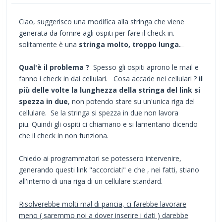
Ciao, suggerisco una modifica alla stringa che viene
generata da fornire agli ospiti per fare il check in.
solitamente è una
stringa molto, troppo lunga.
s=
ohhsh
Qual'è il problema ?
Spesso gli ospiti aprono le mail e
fanno i check in dai cellulari. Cosa accade nei cellulari ?
il
più delle volte la lunghezza della stringa del link si
spezza in due
, non potendo stare su un'unica riga del
cellulare. Se la stringa si spezza in due non lavora
piu. Quindi gli ospiti ci chiamano e si lamentano dicendo
che il check in non funziona.
Chiedo ai programmatori se potessero intervenire,
generando questi link "accorciati" e che , nei fatti, stiano
all'interno di una riga di un cellulare standard.
Risolverebbe molti mal di pancia, ci farebbe lavorare
meno ( saremmo noi a dover inserire i dati ) darebbe