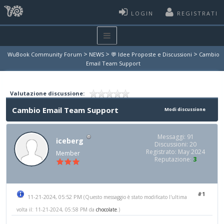
LOGIN
REGISTRATI
>
>
>
WuBook Community Forum
NEWS
💬 Idee Proposte e Discussioni
Cambio
Email Team Support
Valutazione discussione:
Cambio Email Team Support
Modi discussione
Messaggi: 91
iceberg
Discussioni: 20
Registrato: May 2024
Member
Reputazione:
3
#1
11-21-2024, 05:52 PM
(Questo messaggio è stato modificato l'ultima
volta il: 11-21-2024, 05:58 PM da
chocolate
.)