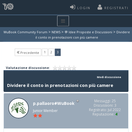
LOGIN
REGISTRATI
>
>
>
WuBook Community Forum
NEWS
💬 Idee Proposte e Discussioni
Dividere
il conto in prenotazioni con più camere
(current)
1
2
3
Precedente
Valutazione discussione:
Modi discussione
Dividere il conto in prenotazioni con più camere
Messaggi: 25
p.pallaoro#WuBook
Discussioni: 3
Registrato: Jul 2022
Junior Member
Reputazione:
4