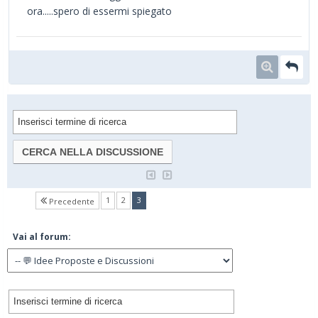
ora.....spero di essermi spiegato
(current)
1
2
3
Precedente
Vai al forum: