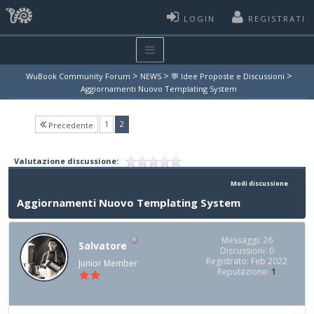
LOGIN
REGISTRATI
>
>
>
WuBook Community Forum
NEWS
💬 Idee Proposte e Discussioni
Aggiornamenti Nuovo Templating System
(current)
1
2
Precedente
Valutazione discussione:
Modi discussione
Aggiornamenti Nuovo Templating System
Messaggi: 26
Salvatore
Discussioni: 0
Registrato: Feb 2022
Junior Member
Reputazione:
1