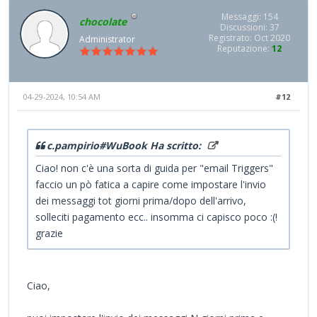
Messaggi: 154
chocolate
Discussioni: 37
Registrato: Oct 2020
Administrator
Reputazione:
12
04-29-2024, 10:54 AM
#12
c.pampirio#WuBook Ha scritto:
Ciao! non c'è una sorta di guida per "email Triggers"
faccio un pò fatica a capire come impostare l'invio
dei messaggi tot giorni prima/dopo dell'arrivo,
solleciti pagamento ecc.. insomma ci capisco poco :(!
grazie
Ciao,