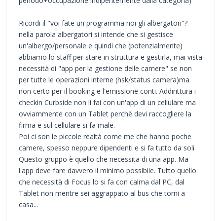
periodo+occupazione indipentemente dalla categoria)
Ricordi il "voi fate un programma noi gli albergatori"?
nella parola albergatori si intende che si gestisce
un'albergo/personale e quindi che (potenzialmente)
abbiamo lo staff per stare in struttura e gestirla, mai vista
necessità di "app per la gestione delle camere" se non
per tutte le operazioni interne (hsk/status camera)ma
non certo per il booking e l'emissione conti. Addirittura i
checkin Curbside non li fai con un'app di un cellulare ma
ovviammente con un Tablet perchè devi raccogliere la
firma e sul cellulare si fa male.
Poi ci son le piccole realtà come me che hanno poche
camere, spesso neppure dipendenti e si fa tutto da soli.
Questo gruppo è quello che necessita di una app. Ma
l'app deve fare davvero il minimo possibile. Tutto quello
che necessità di Focus lo si fa con calma dal PC, dal
Tablet non mentre sei aggrappato al bus che torni a
casa...