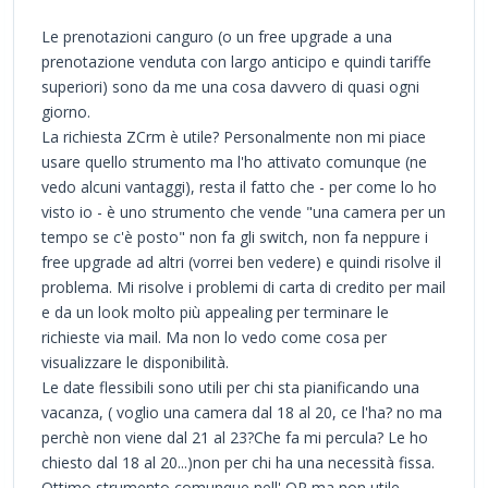
Le prenotazioni canguro (o un free upgrade a una
prenotazione venduta con largo anticipo e quindi tariffe
superiori) sono da me una cosa davvero di quasi ogni
giorno.
La richiesta ZCrm è utile? Personalmente non mi piace
usare quello strumento ma l'ho attivato comunque (ne
vedo alcuni vantaggi), resta il fatto che - per come lo ho
visto io - è uno strumento che vende "una camera per un
tempo se c'è posto" non fa gli switch, non fa neppure i
free upgrade ad altri (vorrei ben vedere) e quindi risolve il
problema. Mi risolve i problemi di carta di credito per mail
e da un look molto più appealing per terminare le
richieste via mail. Ma non lo vedo come cosa per
visualizzare le disponibilità.
Le date flessibili sono utili per chi sta pianificando una
vacanza, ( voglio una camera dal 18 al 20, ce l'ha? no ma
perchè non viene dal 21 al 23?Che fa mi percula? Le ho
chiesto dal 18 al 20...)non per chi ha una necessità fissa.
Ottimo strumento comunque nell' OR ma non utile