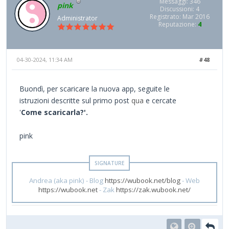
Messaggi: 346
pink
Discussioni: 4
Registrato: Mar 2016
Administrator
Reputazione:
4
04-30-2024, 11:34 AM
#48
Buondì, per scaricare la nuova app, seguite le
istruzioni descritte sul primo post
qua
e cercate
'
Come scaricarla?'.
pink
Andrea (aka pink) - Blog
https://wubook.net/blog
- Web
https://wubook.net
- Zak
https://zak.wubook.net/