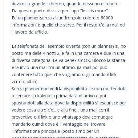
devices a grande schermo, quando nessuno è in hotel.
Da questo punto di vista per l'app "less is more".
Ed un planner senza alcun fronzolo colore o 50000
informazioni è quello che serve. Per il resto c'è la mail ed
il lavoro da ufficio.
La telefonata dell'esempio diventa (con un planner) si, ho
posto ma delle 4 notti 2 le fa in una camera e due in una
di diversa categoria. Le va bene? si? OK. Blocco la stanza
e le invio una mail tra un attimo. (la mail poi può
contenere tutto quel che vogliamo o gli mando il link
zcrm o altro)
Senza planner non vedi la disponibilità se non mettendoti
a cercare su kalena la prima data di arrivo e poi
spostandoti alla data dove la disponibilità si esaurisce per
vedere cosa altro c'è... e alla fine... una mail con il
preventivo o il link o uno whatsapp devi comunque
mandarlo quindi dove è il vantaggio nel trovare
l'informazione principale (posto si/no per un