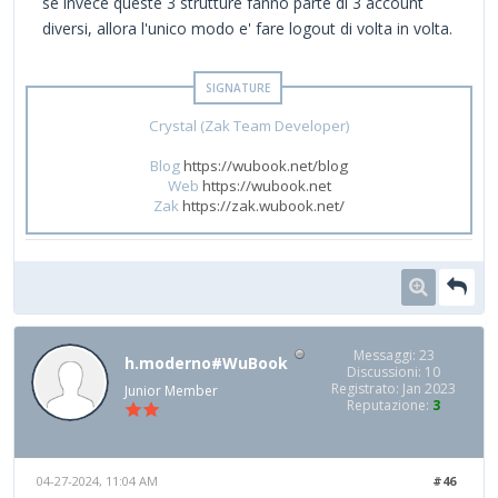
se invece queste 3 strutture fanno parte di 3 account
diversi, allora l'unico modo e' fare logout di volta in volta.
Crystal (Zak Team Developer)
Blog
https://wubook.net/blog
Web
https://wubook.net
Zak
https://zak.wubook.net/
Messaggi: 23
h.moderno#WuBook
Discussioni: 10
Registrato: Jan 2023
Junior Member
Reputazione:
3
04-27-2024, 11:04 AM
#46