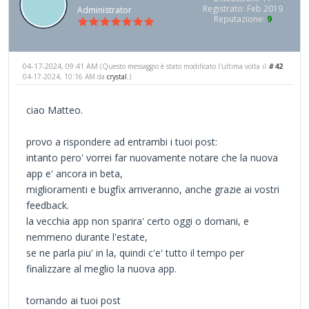
Registrato: Feb 2019
Administrator
Reputazione:
9
04-17-2024, 09:41 AM
#42
(Questo messaggio è stato modificato l'ultima volta il:
04-17-2024, 10:16 AM da
crystal
.)
ciao Matteo.
provo a rispondere ad entrambi i tuoi post:
intanto pero' vorrei far nuovamente notare che la nuova
app e' ancora in beta,
miglioramenti e bugfix arriveranno, anche grazie ai vostri
feedback.
la vecchia app non sparira' certo oggi o domani, e
nemmeno durante l'estate,
se ne parla piu' in la, quindi c'e' tutto il tempo per
finalizzare al meglio la nuova app.
tornando ai tuoi post