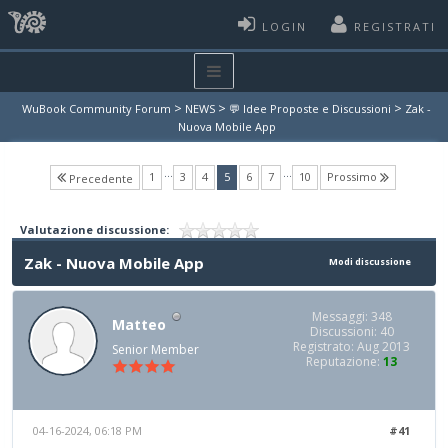
LOGIN
REGISTRATI
>
>
>
WuBook Community Forum
NEWS
💬 Idee Proposte e Discussioni
Zak -
Nuova Mobile App
…
…
(current)
1
3
4
5
6
7
10
Prossimo
Precedente
Valutazione discussione:
Zak - Nuova Mobile App
Modi discussione
Messaggi: 348
Matteo
Discussioni: 40
Registrato: Aug 2013
Senior Member
Reputazione:
13
04-16-2024, 06:18 PM
#41