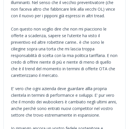
illuminanti. Nel senso che il vecchio preventivatore (che
non faceva altro che fabbricare link alla vecchi OL) vince
con il nuovo per i pipponi già espressi in altri tread.
Con questo non voglio dire che non mi piacciono le
offerte a scadenza, sapere se l'utente ha visto il
preventivo ed altre robettine carine.. è che sono le
ciliegine sopra una torta che mi lascia troppa
responsabilità di scelta con la mia politica tariffaria. E non
credo di offrire niente di più e niente di meno di quello
che è il trend del momento in termini di offerte OTA che
caretterizzano il mercato.
E' vero che ogni azienda deve guardare allla propria
clientela in termini di performance e sviluppi. E' pur vero
che il mondo dei wubookers è cambiato negli ultimi anni,
anche perchè sono entrati nuovi competitor nel vostro
settore che trovo estremamente in espansione.
Io rimango ancora un vostro fedele sostenitore e