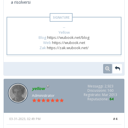
a risolversi
--
Yellow
Blog
https://wubook.net/blog
Web
https://wubook.net
Zak
https://zak.wubook.net/
Messaggi: 2,923
yellow
Discussioni: 160
Registrato: Mar 2013
Administrator
Reputazione:
64
03-31-2023, 02:49 PM
#4