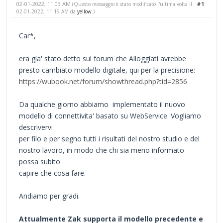
02-01-2022, 11:03 AM
#1
(Questo messaggio è stato modificato l'ultima volta il:
02-01-2022, 11:19 AM da
yellow
.)
Car*,
era gia' stato detto sul forum che Alloggiati avrebbe
presto cambiato modello digitale, qui per la precisione:
https://wubook.net/forum/showthread.php?tid=2856
Da qualche giorno abbiamo implementato il nuovo
modello di connettivita' basato su WebService. Vogliamo
descrivervi
per filo e per segno tutti i risultati del nostro studio e del
nostro lavoro, in modo che chi sia meno informato
possa subito
capire che cosa fare.
Andiamo per gradi.
Attualmente Zak supporta il modello precedente e