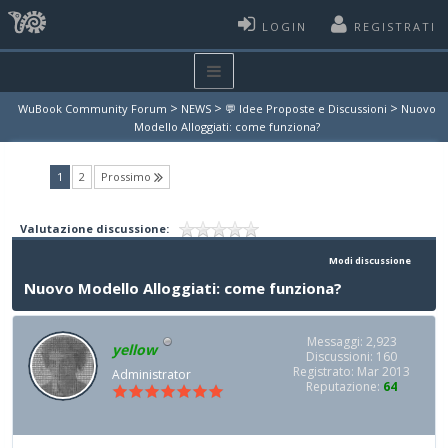
LOGIN
REGISTRATI
>
>
>
WuBook Community Forum
NEWS
💬 Idee Proposte e Discussioni
Nuovo
Modello Alloggiati: come funziona?
(current)
1
2
Prossimo
Valutazione discussione:
Modi discussione
Nuovo Modello Alloggiati: come funziona?
Messaggi: 2,923
yellow
Discussioni: 160
Registrato: Mar 2013
Administrator
Reputazione:
64