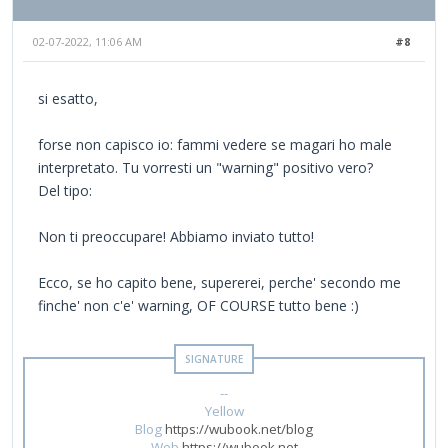
02-07-2022, 11:06 AM
#8
si esatto,
forse non capisco io: fammi vedere se magari ho male
interpretato. Tu vorresti un "warning" positivo vero?
Del tipo:
Non ti preoccupare! Abbiamo inviato tutto!
Ecco, se ho capito bene, supererei, perche' secondo me
finche' non c'e' warning, OF COURSE tutto bene :)
--
Yellow
Blog
https://wubook.net/blog
Web
https://wubook.net