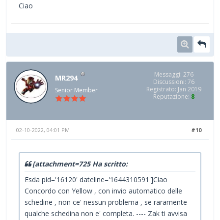
Ciao
Messaggi: 276
MR294
Discussioni: 76
Registrato: Jan 2019
Senior Member
Reputazione:
8
02-10-2022, 04:01 PM
#10
[attachment=725 Ha scritto:
Esda pid='16120' dateline='1644310591']Ciao
Concordo con Yellow , con invio automatico delle
schedine , non ce' nessun problema , se raramente
qualche schedina non e' completa. ---- Zak ti avvisa