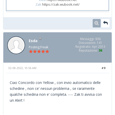
Zak
https://zak.wubook.net/
Messaggi: 936
Esda
Discussioni: 141
Registrato: Apr 2013
Posting Freak
Reputazione:
36
02-08-2022, 10:56 AM
#9
Ciao Concordo con Yellow , con invio automatico delle
schedine , non ce' nessun problema , se raramente
qualche schedina non e' completa. ---- Zak ti avvisa con
un Alert !