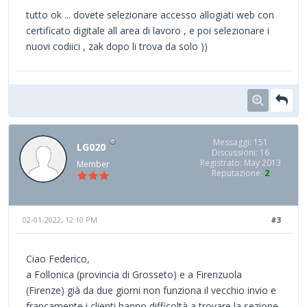
tutto ok ... dovete selezionare accesso allogiati web con
certificato digitale all area di lavoro , e poi selezionare i
nuovi codiici , zak dopo li trova da solo ))
Messaggi: 151
LG020
Discussioni: 16
Registrato: May 2013
Member
Reputazione:
2
02-01-2022, 12:10 PM
#3
Ciao Federico,
a Follonica (provincia di Grosseto) e a Firenzuola
(Firenze) già da due giorni non funziona il vecchio invio e
francamente i clienti hanno difficoltà a trovare la sezione