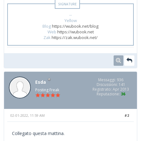
--
Yellow
Blog
https://wubook.net/blog
Web
https://wubook.net
Zak
https://zak.wubook.net/
Messaggi: 936
Esda
Discussioni: 141
Registrato: Apr 2013
Posting Freak
Reputazione:
36
02-01-2022, 11:59 AM
#2
Collegato questa mattina.