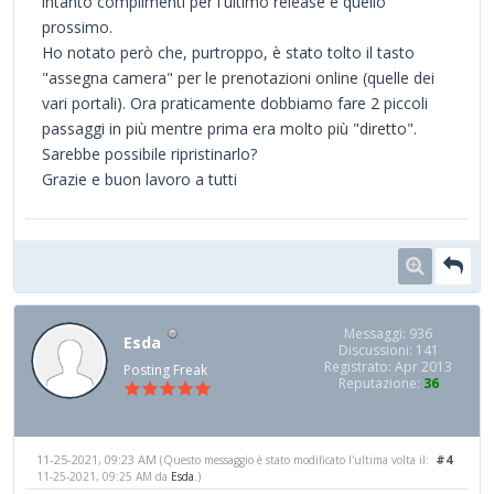
intanto complimenti per l'ultimo release e quello
prossimo.
Ho notato però che, purtroppo, è stato tolto il tasto
"assegna camera" per le prenotazioni online (quelle dei
vari portali). Ora praticamente dobbiamo fare 2 piccoli
passaggi in più mentre prima era molto più "diretto".
Sarebbe possibile ripristinarlo?
Grazie e buon lavoro a tutti
Messaggi: 936
Esda
Discussioni: 141
Registrato: Apr 2013
Posting Freak
Reputazione:
36
11-25-2021, 09:23 AM
#4
(Questo messaggio è stato modificato l'ultima volta il:
11-25-2021, 09:25 AM da
Esda
.)