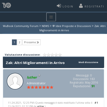
LOGIN
REGISTRATI
>
>
>
WuBook Community Forum
NEWS
💬 Idee Proposte e Discussioni
Zak: Altri
Miglioramenti in Arrivo
(current)
1
2
Prossimo
Valutazione discussione:
Zak: Altri Miglioramenti in Arrivo
Modi discussione
Messaggi: 0
luther
Discussioni: 183
Registrato: May 2016
Administrator
Reputazione:
51
11-24-2021, 12:25 PM
#1
(Questo messaggio è stato modificato l'ultima volta il:
11-24-2021, 01:32 PM da
yellow
.)