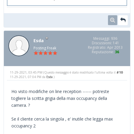
Messaggi: 936
Esda
Discussioni: 141
Registrato: Apr 2013
Posting Freak
Reputazione:
36
11-29-2021, 03:45 PM
#10
(Questo messaggio è stato modificato l'ultima volta il:
11-29-2021, 07:04 PM da
Esda
.)
Ho visto modifiche on line reception ------ potreste
togliere la scritta grigia della max occupancy della
camera. ?
Se il cliente cerca la singola , e' inutile che legga max
occupancy 2