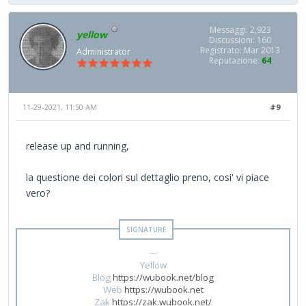
Messaggi: 2,923
yellow
Discussioni: 160
Registrato: Mar 2013
Administrator
Reputazione:
64
11-29-2021, 11:50 AM
#9
release up and running,
la questione dei colori sul dettaglio preno, cosi' vi piace
vero?
--
Yellow
Blog
https://wubook.net/blog
Web
https://wubook.net
Zak
https://zak.wubook.net/