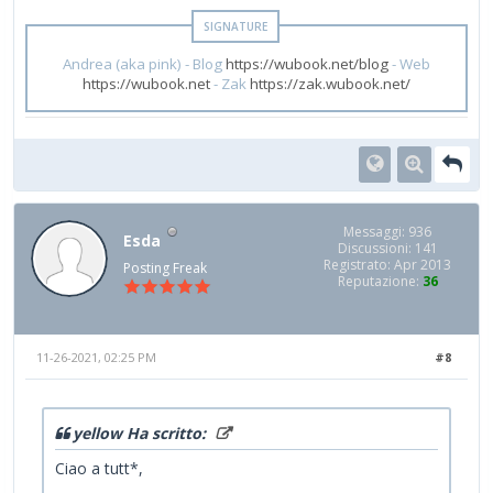
Andrea (aka pink) - Blog
https://wubook.net/blog
- Web
https://wubook.net
- Zak
https://zak.wubook.net/
Messaggi: 936
Esda
Discussioni: 141
Registrato: Apr 2013
Posting Freak
Reputazione:
36
11-26-2021, 02:25 PM
#8
yellow Ha scritto:
Ciao a tutt*,