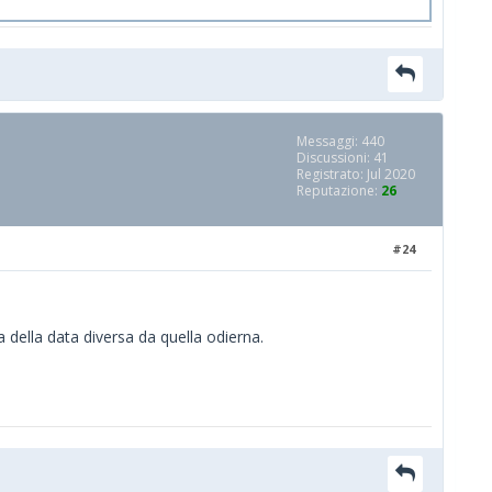
Messaggi: 440
Discussioni: 41
Registrato: Jul 2020
Reputazione:
26
#24
a della data diversa da quella odierna.