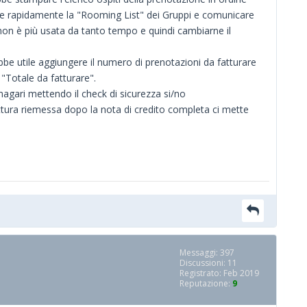
ere rapidamente la "Rooming List" dei Gruppi e comunicare
o non è più usata da tanto tempo e quindi cambiarne il
ebbe utile aggiungere il numero di prenotazioni da fatturare
 "Totale da fatturare".
magari mettendo il check di sicurezza si/no
fattura riemessa dopo la nota di credito completa ci mette
Messaggi: 397
Discussioni: 11
Registrato: Feb 2019
Reputazione:
9