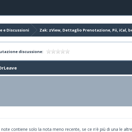
e e Discussioni
Zak: zView, Dettaglio Prenotazione, Pii, iCal,
utazione discussione:
dOrLeave
note contiene solo la nota meno recente, se ce n'è più di una le alt