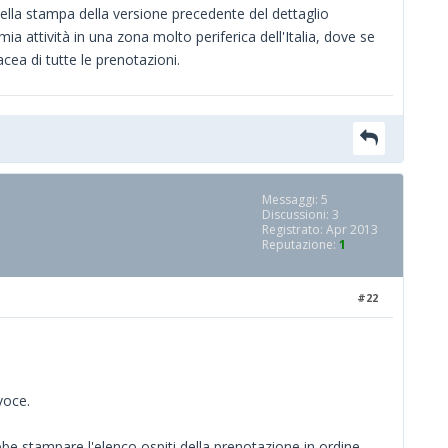
nella stampa della versione precedente del dettaglio
mia attività in una zona molto periferica dell'Italia, dove se
cea di tutte le prenotazioni.
Messaggi: 5
Discussioni: 3
Registrato: Apr 2013
Reputazione:
1
#22
voce.
be stampare l'elenco ospiti della prenotazione in ordine