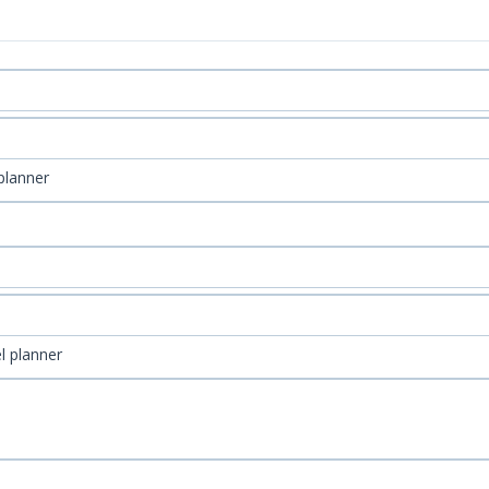
planner
l planner