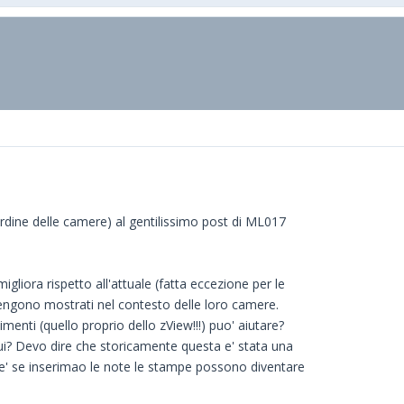
'ordine delle camere) al gentilissimo post di ML017
gliora rispetto all'attuale (fatta eccezione per le
i vengono mostrati nel contesto delle loro camere.
menti (quello proprio dello zView!!!) puo' aiutare?
i? Devo dire che storicamente questa e' stata una
e' se inserimao le note le stampe possono diventare