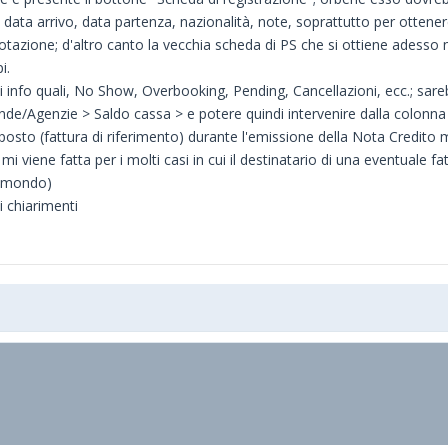
data arrivo, data partenza, nazionalità, note, soprattutto per otten
enotazione; d'altro canto la vecchia scheda di PS che si ottiene adess
i.
 di info quali, No Show, Overbooking, Pending, Cancellazioni, ecc.; sar
ziende/Agenzie > Saldo cassa > e potere quindi intervenire dalla colonna
roposto (fattura di riferimento) durante l'emissione della Nota Credito 
 viene fatta per i molti casi in cui il destinatario di una eventuale 
l mondo)
 chiarimenti