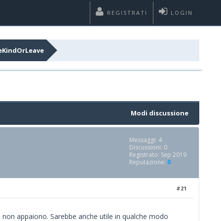
REGISTRATI
LOGIN
 beKindOrLeave
Modi discussione
Messaggi: 4
Discussioni: 0
Registrato: Sep 2019
Reputazione:
0
#21
re non appaiono. Sarebbe anche utile in qualche modo