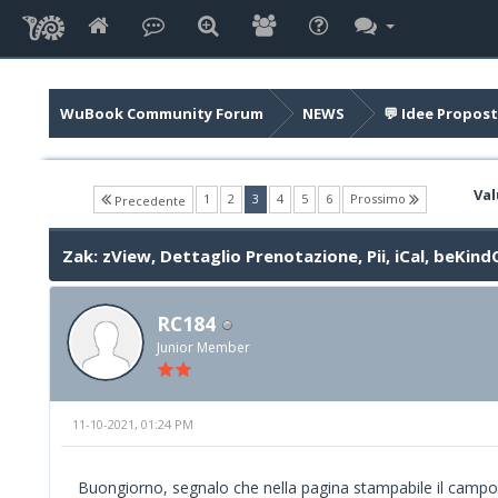
WuBook Community Forum
NEWS
💬 Idee Propost
Val
(current)
1
2
3
4
5
6
Prossimo
Precedente
Zak: zView, Dettaglio Prenotazione, Pii, iCal, beKin
RC184
Junior Member
11-10-2021, 01:24 PM
Buongiorno, segnalo che nella pagina stampabile il campo 