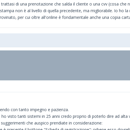
trattasi di una prenotazione che salda il cliente o una cvv (cosa che 
 stampa non è al livello di quella precedente, ma migliorabile. Io ho la 
rovinato, per cui oltre all'online è fondamentale anche una copia carta
facendo con tanto impegno e pazienza.
o visto tanti sistemi in 25 anni credo proprio di poterlo dire ad alta 
i suggerimenti che auspico prendiate in considerazione:
e è presente il bottone "Scheda di registrazione"; orbene esso dovreb