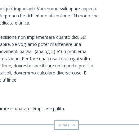
ani piu' importanti. Vorremmo sviluppare appena
 le preno che richiedono attenzione. IN modo che
dicata e unica.
 decisione non implementare quanto dici. Sul
a capire. Se vogliamo poter mantenere una
 movimenti parziali (analogici) e' un problema
atturazione. Per fare una cosa cosi', ogni volta
e linee, dovreste specificare un importo preciso
i calcoli, dovremmo calcolare diverse cose. E
iu' linee.
rare e' una via semplice e pulita.
--