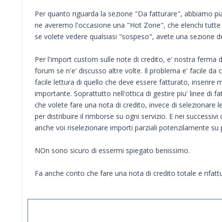
Per quanto riguarda la sezione "Da fatturare", abbiamo pi
ne averemo l'occasione una "Hot Zone", che elenchi tutte
se volete vedere qualsiasi "sospeso", avete una sezione de
Per l'import custom sulle note di credito, e' nostra ferma
forum se n'e' discusso altre volte. Il problema e' facile d
facile lettura di quello che deve essere fatturato, inserire
importante. Soprattutto nell'ottica di gestire piu' linee di f
che volete fare una nota di credito, invece di selezionare l
per distribuire il rimborse su ogni servizio. E nei successiv
anche voi riselezionare importi parziali potenzilamente su p
NOn sono sicuro di essermi spiegato benissimo.
Fa anche conto che fare una nota di credito totale e rifattu