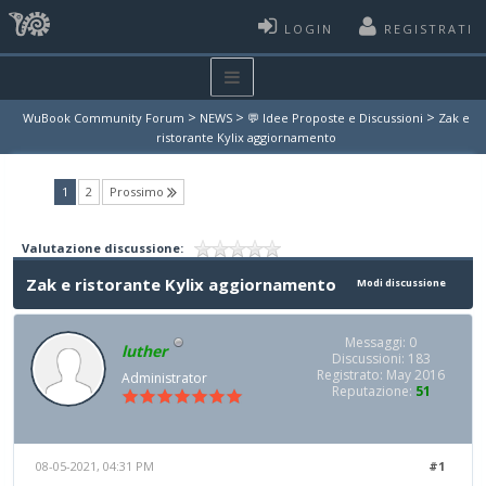
LOGIN
REGISTRATI
>
>
>
WuBook Community Forum
NEWS
💬 Idee Proposte e Discussioni
Zak e
ristorante Kylix aggiornamento
(current)
1
2
Prossimo
Valutazione discussione:
Zak e ristorante Kylix aggiornamento
Modi discussione
Messaggi: 0
luther
Discussioni: 183
Registrato: May 2016
Administrator
Reputazione:
51
08-05-2021, 04:31 PM
#1