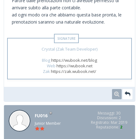
Partire dalle prenotazioni non ci avrebbe permesso di
arrivare subito alla parte contabile.
ad ogni modo ora che abbiamo questa base pronta, le
prenotazioni saranno una naturale evoluzione.
Crystal (Zak Team Developer)
Blog
https://wubook.net/blog
Web
https://wubook.net
Zak
https://zak.wubook.net/
Messaggi: 30
FU016
Discussioni: 2
Registrato: Mar 2019
Junior Member
Reputazione:
2