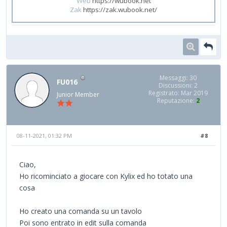
Web
https://wubook.net
Zak
https://zak.wubook.net/
Messaggi: 30
FU016
Discussioni: 2
Registrato: Mar 2019
Junior Member
Reputazione:
2
08-11-2021, 01:32 PM
#8
Ciao,
Ho ricominciato a giocare con Kylix ed ho totato una
cosa
Ho creato una comanda su un tavolo
Poi sono entrato in edit sulla comanda