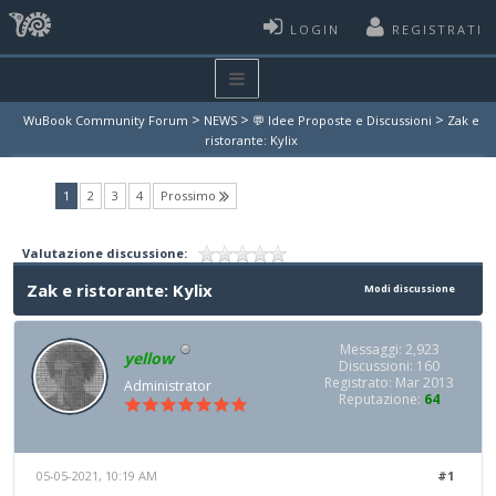
LOGIN
REGISTRATI
>
>
>
WuBook Community Forum
NEWS
💬 Idee Proposte e Discussioni
Zak e
ristorante: Kylix
(current)
1
2
3
4
Prossimo
Valutazione discussione:
Zak e ristorante: Kylix
Modi discussione
Messaggi: 2,923
yellow
Discussioni: 160
Registrato: Mar 2013
Administrator
Reputazione:
64
05-05-2021, 10:19 AM
#1