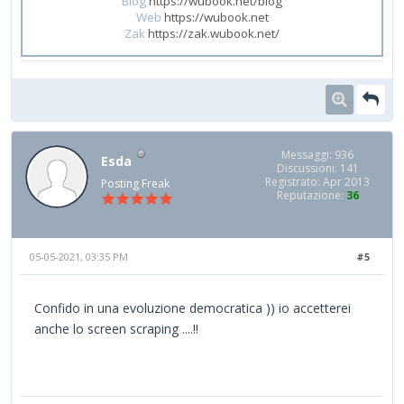
Blog
https://wubook.net/blog
Web
https://wubook.net
Zak
https://zak.wubook.net/
Messaggi: 936
Esda
Discussioni: 141
Registrato: Apr 2013
Posting Freak
Reputazione:
36
05-05-2021, 03:35 PM
#5
Confido in una evoluzione democratica )) io accetterei
anche lo screen scraping ....!!