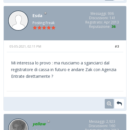
Messaggi: 936
Esda
Discussioni: 141
Registrato: Apr 2013
Posting Freak
Reputazione:
36
05-05-2021, 02:11 PM
#3
Mi interessa lo provo : ma riusciamo a sganciarci dal
registratore di cassa in futuro e andare Zak con Agenzia
Entrate direttamente ?
Messaggi: 2,923
yellow
Discussioni: 160