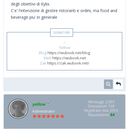
degli obiettivi di Kylix.
C'e' l'intenzione di gestire ristoranti e ordini, ma food and
beverage piu' in generale
--
Yellow
Blog
https://wubook.net/blog
Web
https://wubook.net
Zak
https://zak.wubook.net/
Messaggi: 2,923
yellow
Discussioni: 160
Registrato: Mar 2013
Administrator
Reputazione:
64