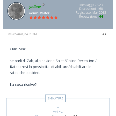
Messaggi: 2,923
yellow
Discussioni: 160
Registrato: Mar 2013
Administrator
Reputazione:
64
09-22-2020, 04:50 PM
#2
Ciao Max,
se parli di Zak, alla sezione Sales/Online Reception /
Rates trovi la possibliita' di abilitare/disabilitare le
rates che desideri.
La cosa risolve?
--
Yellow