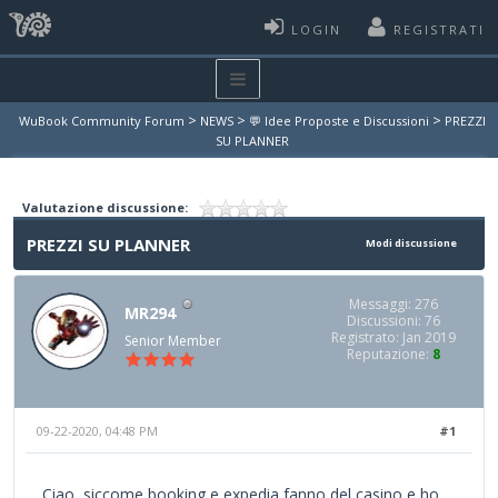
LOGIN
REGISTRATI
>
>
>
WuBook Community Forum
NEWS
💬 Idee Proposte e Discussioni
PREZZI
SU PLANNER
Valutazione discussione:
PREZZI SU PLANNER
Modi discussione
Messaggi: 276
MR294
Discussioni: 76
Registrato: Jan 2019
Senior Member
Reputazione:
8
09-22-2020, 04:48 PM
#1
Ciao, siccome booking e expedia fanno del casino e ho