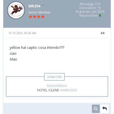
Messaggi: 276
MR294
Discussioni: 76
Registrato: Jan 2019
Senior Member
Reputazione:
8
10-10-2020, 09:28 AM
#8
yellow hai capito cosa intendo???
ciao
Max
Massimiliano
HOTEL CILENE
VIAREGGIO