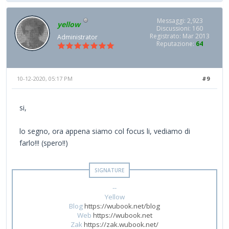
Messaggi: 2,923
yellow
Discussioni: 160
Registrato: Mar 2013
Administrator
Reputazione:
64
10-12-2020, 05:17 PM
#9
si,
lo segno, ora appena siamo col focus li, vediamo di
farlo!!! (spero!!)
--
Yellow
Blog
https://wubook.net/blog
Web
https://wubook.net
Zak
https://zak.wubook.net/