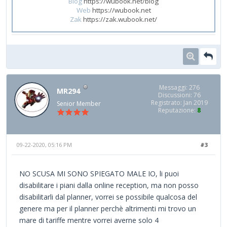
Blog
https://wubook.net/blog
Web
https://wubook.net
Zak
https://zak.wubook.net/
Messaggi: 276
MR294
Discussioni: 76
Registrato: Jan 2019
Senior Member
Reputazione:
8
09-22-2020, 05:16 PM
#3
NO SCUSA MI SONO SPIEGATO MALE IO, li puoi
disabilitare i piani dalla online reception, ma non posso
disabilitarli dal planner, vorrei se possibile qualcosa del
genere ma per il planner perchè altrimenti mi trovo un
mare di tariffe mentre vorrei averne solo 4