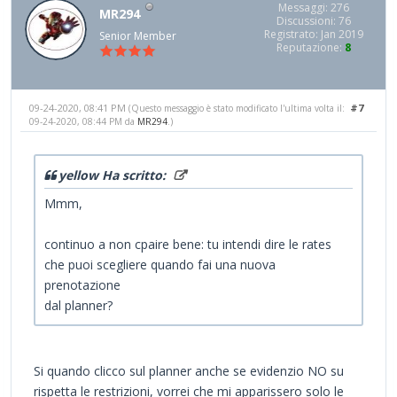
Messaggi: 276
MR294
Discussioni: 76
Registrato: Jan 2019
Senior Member
Reputazione:
8
09-24-2020, 08:41 PM
#7
(Questo messaggio è stato modificato l'ultima volta il:
09-24-2020, 08:44 PM da
MR294
.)
yellow Ha scritto:
Mmm,
continuo a non cpaire bene: tu intendi dire le rates
che puoi scegliere quando fai una nuova
prenotazione
dal planner?
Si quando clicco sul planner anche se evidenzio NO su
rispetta le restrizioni, vorrei che mi apparissero solo le