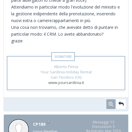
parte albergatori lo chiede a gran voce).
Attendiamo in particolar modo l'evoluzione del minisito e
la gestione indipendente della prenotazione, inserendo
nuovi extra o camere/appartamenti in più.
Una cosa non troviamo, che avevate detto di puntare in
particolar modo: il CRM. Lo avete abbandonato?
grazie
Alberto Pinna
Your Sardinia Holiday Rental
San Teodoro (Ot)
www.yoursardinia.it
Messaggi: 13
CP189
Discussioni: 5
Registrato: Mar 2020
Junior Member