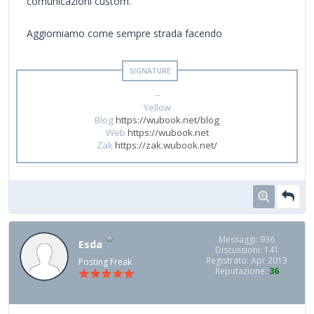
comunicazioni custom.
Aggiorniamo come sempre strada facendo
--
Yellow
Blog
https://wubook.net/blog
Web
https://wubook.net
Zak
https://zak.wubook.net/
Messaggi: 936
Esda
Discussioni: 141
Registrato: Apr 2013
Posting Freak
Reputazione:
36