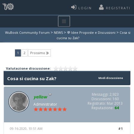
LOGIN
REGISTRATI
>
>
>
WuBook Community Forum
NEWS
💬 Idee Proposte e Discussioni
Cosa si
cucina su Zak?
(current)
1
2
Prossimo
Valutazione discussione:
Cosa si cucina su Zak?
Modi discussione
Messaggi: 2,923
yellow
Discussioni: 160
Registrato: Mar 2013
Administrator
Reputazione:
64
09-16-2020, 10:51 AM
#1