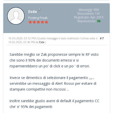
Messaggi: 936
Esda
Discussioni: 141
Registrato: Apr 2013
Posting Freak
Reputazione:
36
10-05-2020, 03:12 PM
#7
(Questo messaggio è stato modificato l'ultima volta il:
10-05-2020, 03:40 PM da
Esda
.)
Sarebbe meglio se Zak proponesse sempre le RF visto
che sono il 90% dei documenti emessi e si
risparmierebbero un po' di click e un po ' di errori.
Invece se dimentico di selezionare il pagamento ,,,...
servirebbe un messaggio di Alert Rosso per evitare di
stampare corrispettivi non riscossi ...
inoltre sarebbe giusto avere di default il pagamento CC
che' e' 95% dei pagamenti