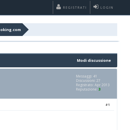
REGISTRATI
LOGIN
Booking.com
Modi discussione
Messaggi: 41
Discussioni: 27
Registrato: Apr 2013
Reputazione:
3
#1