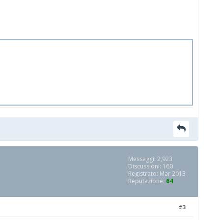
Messaggi: 2,923
Discussioni: 160
Registrato: Mar 2013
Reputazione:
64
#3