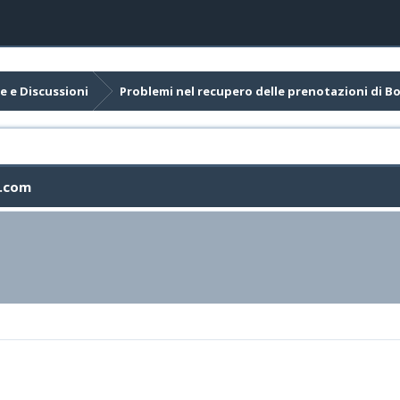
e e Discussioni
Problemi nel recupero delle prenotazioni di 
g.com