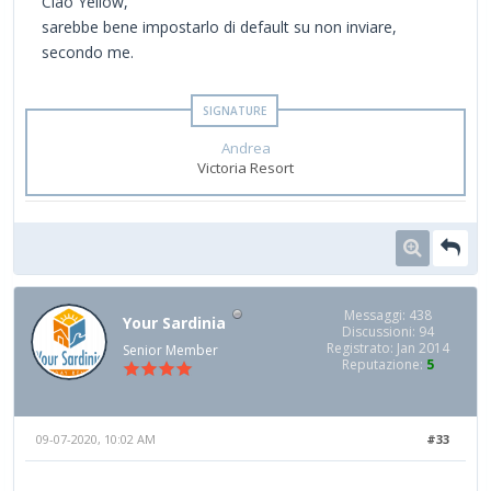
Ciao Yellow,
sarebbe bene impostarlo di default su non inviare,
secondo me.
Andrea
Victoria Resort
Messaggi: 438
Your Sardinia
Discussioni: 94
Registrato: Jan 2014
Senior Member
Reputazione:
5
09-07-2020, 10:02 AM
#33