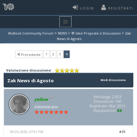
LOGIN
REGISTRATI
>
>
>
WuBook Community Forum
NEWS
💬 Idee Proposte e Discussioni
Zak
News di Agosto
(current)
1
2
3
4
Precedente
Valutazione discussione:
Zak News di Agosto
Modi discussione
Messaggi: 2,923
yellow
Discussioni: 160
Registrato: Mar 2013
Administrator
Reputazione:
64
09-05-2020, 07:01 PM
#31