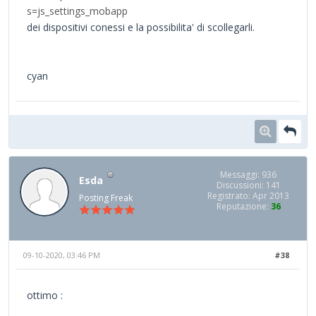
s=js_settings_mobapp
dei dispositivi conessi e la possibilita' di scollegarli.
cyan
Messaggi: 936
Esda
Discussioni: 141
Registrato: Apr 2013
Posting Freak
Reputazione:
36
09-10-2020, 03:46 PM
#38
ottimo :