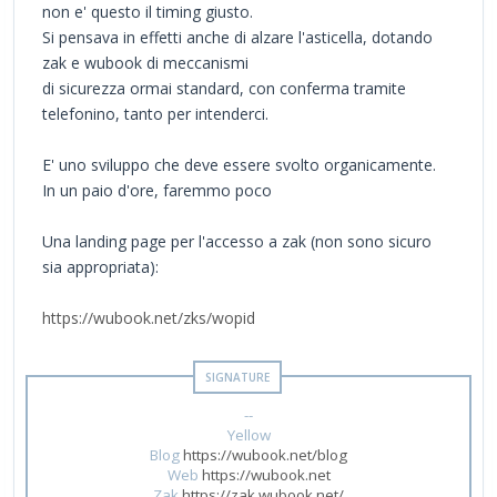
non e' questo il timing giusto.
Si pensava in effetti anche di alzare l'asticella, dotando
zak e wubook di meccanismi
di sicurezza ormai standard, con conferma tramite
telefonino, tanto per intenderci.
E' uno sviluppo che deve essere svolto organicamente.
In un paio d'ore, faremmo poco
Una landing page per l'accesso a zak (non sono sicuro
sia appropriata):
https://wubook.net/zks/wopid
--
Yellow
Blog
https://wubook.net/blog
Web
https://wubook.net
Zak
https://zak.wubook.net/