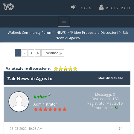
LOGIN
REGISTRATI
>
>
>
WuBook Community Forum
NEWS
💬 Idee Proposte e Discussioni
Zak
News di Agosto
(current)
1
2
3
4
Prossimo
Valutazione discussione:
Zak News di Agosto
Modi discussione
Messaggi: 0
luther
Discussioni: 183
Registrato: May 2016
Administrator
Reputazione:
51
08-03-2020, 10:23 AM
#1