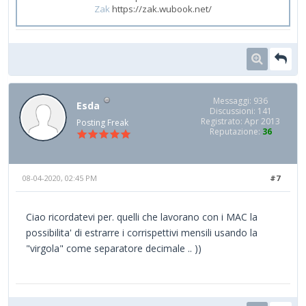
Zak
https://zak.wubook.net/
Messaggi: 936
Esda
Discussioni: 141
Registrato: Apr 2013
Posting Freak
Reputazione:
36
08-04-2020, 02:45 PM
#7
Ciao ricordatevi per. quelli che lavorano con i MAC la
possibilita' di estrarre i corrispettivi mensili usando la
"virgola" come separatore decimale .. ))