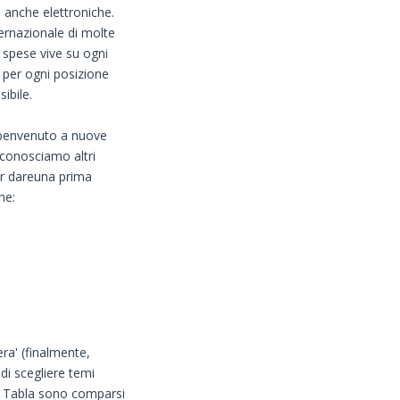
, anche elettroniche.
ternazionale di molte
 spese vive su ogni
 per ogni posizione
ibile.
l benvenuto a nuove
conosciamo altri
er dareuna prima
ne:
era' (finalmente,
 di scegliere temi
u Tabla sono comparsi