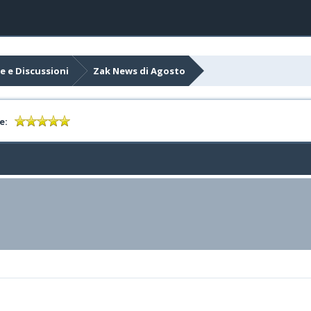
e e Discussioni
Zak News di Agosto
e: