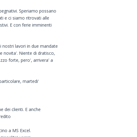
pegnativi. Speriamo possano
i e ci siamo ritrovati alle
estivi. E con ferie imminenti
i nostri lavori in due mandate
 novita'. Niente di dratisco,
zo forte, pero', arrivera' a
articolare, martedi'
 dei clienti. E anche
redito
icino a MS Excel.