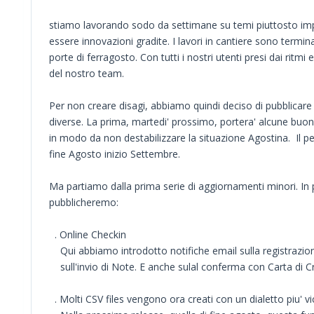
stiamo lavorando sodo da settimane su temi piuttosto im
essere innovazioni gradite. I lavori in cantiere sono terminat
porte di ferragosto. Con tutti i nostri utenti presi dai ritmi 
del nostro team.
Per non creare disagi, abbiamo quindi deciso di pubblicare 
diverse. La prima, martedi' prossimo, portera' alcune buone
in modo da non destabilizzare la situazione Agostina. Il pez
fine Agosto inizio Settembre.
Ma partiamo dalla prima serie di aggiornamenti minori. In p
pubblicheremo:
. Online Checkin
Qui abbiamo introdotto notifiche email sulla registrazione
sull'invio di Note. E anche sulal conferma con Carta di C
. Molti CSV files vengono ora creati con un dialetto piu' v