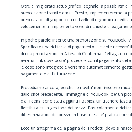
Oltre al migliorato setup grafico, segnalo la possibilita' di i
prenotazione tramite email. Presto, implementeremo la possi
prenotazioni di gruppo con un livello di ergonomia dedicat
velocemente all'implementazione di richieste di pagamento
In poche parole: inserite una prenotazione su YouBook. Ma
Specificate una richiesta di pagamento. Il cliente ricevera'
di una prenotazione in Attesa di Conferma. Dettagliato e pr
avra' un link dove potra' procedere con il pagamento della
le cose sono integrate e verranno automaticamente gestit
pagamento e di fatturazione.
Procediamo ancora, perche' le novita' non finiscono mica
dallo shot precedente, l'immagine di YouBook, c'e' un picco
e ai Teens, sono stati aggiunti i Babies. Un'ulteriore fascia 
flessiblita' sulla gestione dei prezzi. Particolarmente richies
differenziazione del prezzo in base all'eta' e' pratica conso
Ecco un'anteprima della pagina dei Prodotti (dove si nascon