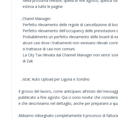
Nella prossima release, quella di fine agosto, questa funz
estesa a tutte le pagine
. Channl Manager:
Perfetto rilevamento delle regole di cancellazione di b
Perfetto rilevamento dell'occupancy delle prenotazioni 
Probabilmente un perfetto rilevamento delle board di ex
alcuni casi dove i trattamenti non venivano rilevati cor
si trattasse di casi non comuni.
La City Tax rilevata dal Channel Manager non verra' sovra
di Zak
. Istat: Auto Upload per Liguria e Sondrio
Il grosso del lavoro, come anticipavo all'inizio del messaggi
pubblicato a fine agosto. Qui ci sono novita' che conside
e che descriviamo nel dettaglio, anche per prepararvi a 
Abbiamo ridisegnato completamente il processo di fattura