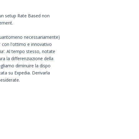
o un setup Rate Based non
gement.
 (quantomeno necessariamente)
* con l'ottimo e innovativo
ia'. Al tempo stesso, notate
ura la differenziazione della
vogliamo diminuire la dispo
zata su Expedia. Derivarla
esiderate.