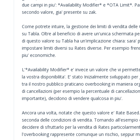
due campi in piu': *Availability Modifier* e *OTA Limit*. P
secondo valore, gia' presente su zak.
Come potrete intuire, la gestione dei limiti di vendita delle
su Tabla. Oltre al beneficio di avere un'unica schermata per 
di questo valore su Tabla ha un'implicazione chiara: sara' p
impostare limiti diversi su Rates diverse. Per esempio fr
piu' economiche.
L'*Availability Modifier* e' invece un valore che vi perme
la vostra disponibilita'. E' stato Inizialmente sviluppato per
tra il nostro pubblico praticano overbooking in maniera org
di cancellazioni (per esempio la percentuale di cancellazio
importante), decidono di vendere qualcosa in piu'.
Ancora una volta, notate che questo valore e' Rate Based
seconda delle condizioni di vendita. Tornando all'esempio 
decidere di sfruttarlo per la vendita di Rates particolarment
l'overbooking rappresente comunque un rischio, seppur mi