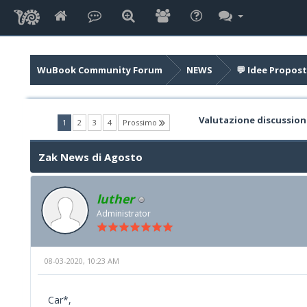
WuBook Community Forum
NEWS
💬 Idee Propost
Valutazione discussion
(current)
1
2
3
4
Prossimo
Zak News di Agosto
luther
Administrator
08-03-2020, 10:23 AM
Car*,