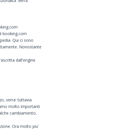
ionalita' verra'
ooking.com
di booking.com
pedia. Qui ci sono
rettamente. Nonostante
scritta dall'engine
o, verra' tuttavia
riamo molto importanti
qualche cambiamento.
zione. Ora molto piu'