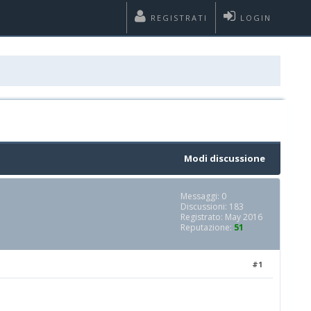
REGISTRATI
LOGIN
Modi discussione
Messaggi: 0
Discussioni: 183
Registrato: May 2016
Reputazione:
51
#1