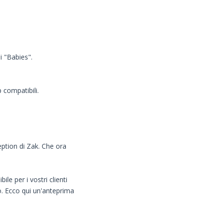
i "Babies".
 compatibili.
eption di Zak. Che ora
ile per i vostri clienti
to. Ecco qui un'anteprima