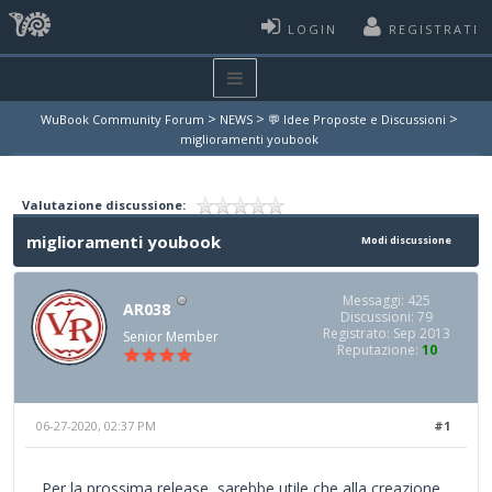
LOGIN
REGISTRATI
>
>
>
WuBook Community Forum
NEWS
💬 Idee Proposte e Discussioni
miglioramenti youbook
Valutazione discussione:
miglioramenti youbook
Modi discussione
Messaggi: 425
AR038
Discussioni: 79
Registrato: Sep 2013
Senior Member
Reputazione:
10
06-27-2020, 02:37 PM
#1
Per la prossima release, sarebbe utile che alla creazione