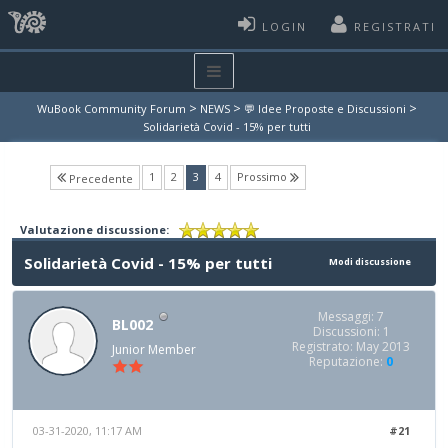
LOGIN
REGISTRATI
>
>
>
WuBook Community Forum
NEWS
💬 Idee Proposte e Discussioni
Solidarietà Covid - 15% per tutti
(current)
1
2
3
4
Prossimo
Precedente
Valutazione discussione:
Solidarietà Covid - 15% per tutti
Modi discussione
Messaggi: 7
BL002
Discussioni: 1
Registrato: May 2013
Junior Member
Reputazione:
0
03-31-2020, 11:17 AM
#21