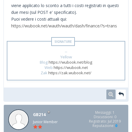
viene applicato lo sconto a tutti i costi registrati in questi
due mesi (sul POST e' specificato).
Puoi vedere i costi attuali qui:
https://wubook.net/wauth/wauth/dash/finance/?s=trans
--
Yellow
Blog
https://wubook.net/blog
Web
https://wubook.net
Zak
https://zak.wubook.net/
Messaggi: 1
GB214
Discussioni: 0
Registrato: Jul 2019
Junior Member
Reputazione:
0